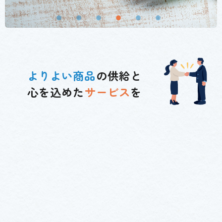
よりよい商品
の供給と
心を込めた
サービス
を
ギフト・記念品
カタログ販売
印刷事業
Gift Souvenir
Catalog Sales
Printing Business